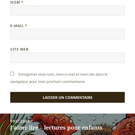
NOM
*
E-MAIL
*
SITE WEB
Enregistrer mon nom, mon e-mail et mon site dans le
navigateur pour mon prochain commentaire.
Navigation
PRÉCÉDENT
de
J’aime lire – lectures pour enfants
Article
l’article
précédent :