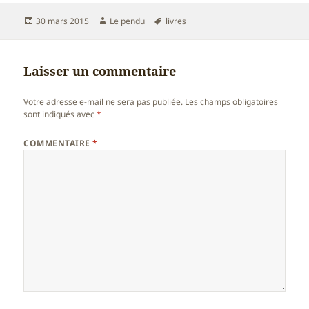
Publié
Auteur
Mots-
30 mars 2015
Le pendu
livres
le
clés
Laisser un commentaire
Votre adresse e-mail ne sera pas publiée.
Les champs obligatoires
sont indiqués avec
*
COMMENTAIRE
*