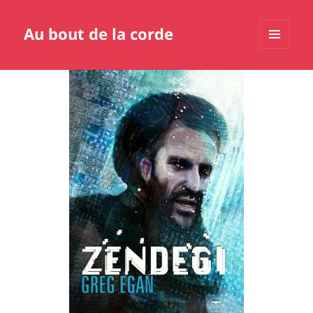
Au bout de la corde
MENU
ET
WIDGETS