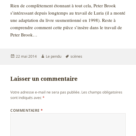
Rien de complètement étonnant à tout cela, Peter Brook
s’intéressant depuis longtemps au travail de Luria (il a monté
une adaptation du livre susmentionné en 1998). Reste à
comprendre comment cette pièce s’insère dans le travail de
Peter Brook…
Publié
Auteur
Mots-
22 mai 2014
Le pendu
scènes
le
clés
Laisser un commentaire
Votre adresse e-mail ne sera pas publiée.
Les champs obligatoires
sont indiqués avec
*
COMMENTAIRE
*