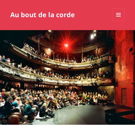
Au bout de la corde
MENU
ET
WIDGETS