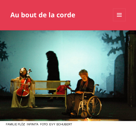
Au bout de la corde
MENU
ET
WIDGETS