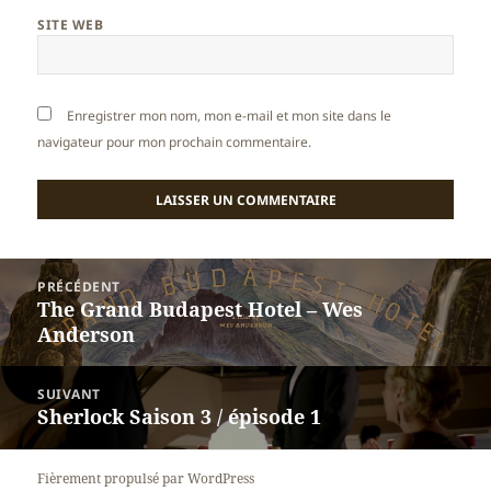
SITE WEB
Enregistrer mon nom, mon e-mail et mon site dans le
navigateur pour mon prochain commentaire.
Navigation
PRÉCÉDENT
de
The Grand Budapest Hotel – Wes
Article
l’article
Anderson
précédent :
SUIVANT
Sherlock Saison 3 / épisode 1
Article
suivant :
Fièrement propulsé par WordPress