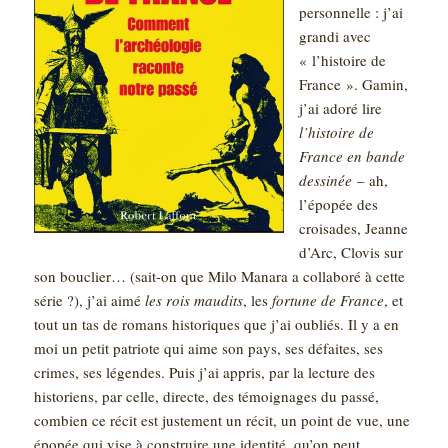
personnelle : j’ai
grandi avec
« l’histoire de
France ». Gamin,
j’ai adoré lire
l’histoire de
France en bande
dessinée
– ah,
l’épopée des
croisades, Jeanne
d’Arc, Clovis sur
son bouclier… (sait-on que Milo Manara a collaboré à cette
série ?), j’ai aimé
les rois maudits
, les
fortune de France
, et
tout un tas de romans historiques que j’ai oubliés. Il y a en
moi un petit patriote qui aime son pays, ses défaites, ses
crimes, ses légendes. Puis j’ai appris, par la lecture des
historiens, par celle, directe, des témoignages du passé,
combien ce récit est justement un récit, un point de vue, une
épopée qui vise à construire une identité, qu’on peut