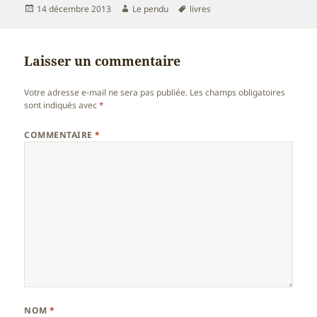
Publié
Auteur
Mots-
14 décembre 2013
Le pendu
livres
le
clés
Laisser un commentaire
Votre adresse e-mail ne sera pas publiée.
Les champs obligatoires
sont indiqués avec
*
COMMENTAIRE
*
NOM
*