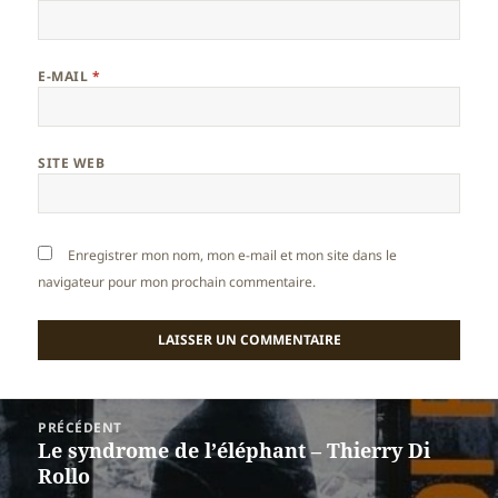
E-MAIL
*
SITE WEB
Enregistrer mon nom, mon e-mail et mon site dans le
navigateur pour mon prochain commentaire.
Navigation
PRÉCÉDENT
de
Le syndrome de l’éléphant – Thierry Di
Article
l’article
Rollo
précédent :