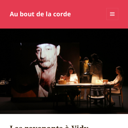
Au bout de la corde
MENU
ET
WIDGETS