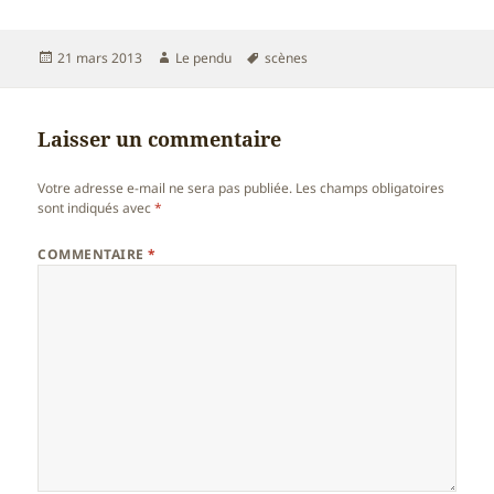
Publié
Auteur
Mots-
21 mars 2013
Le pendu
scènes
le
clés
Laisser un commentaire
Votre adresse e-mail ne sera pas publiée.
Les champs obligatoires
sont indiqués avec
*
COMMENTAIRE
*