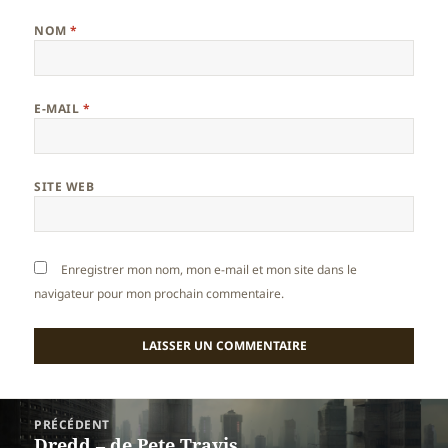
NOM
*
E-MAIL
*
SITE WEB
Enregistrer mon nom, mon e-mail et mon site dans le
navigateur pour mon prochain commentaire.
Navigation
PRÉCÉDENT
de
Dredd – de Pete Travis
Article