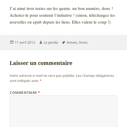
J’ai aimé trois textes sur les quatre, un bon numéro, donc !
Achetez-le pour soutenir l’initiative ! (sinon, téléchargez les
nouvelles en epub depuis les liens. Elles valent le coup !)
Publié
Auteur
Mots-
11 avril 2012
Le pendu
breves
,
livres
le
clés
Laisser un commentaire
Votre adresse e-mail ne sera pas publiée.
Les champs obligatoires
sont indiqués avec
*
COMMENTAIRE
*