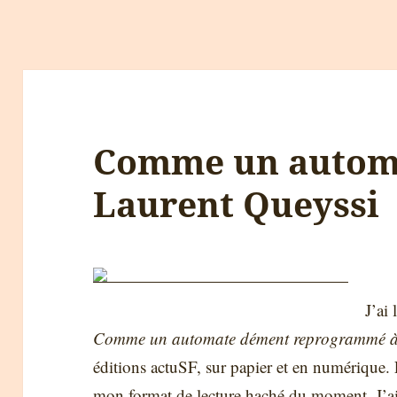
Comme un auto
Laurent Queyssi
J’ai 
Comme un automate dément reprogrammé à 
éditions actuSF, sur papier et en numérique.
mon format de lecture haché du moment. J’ai 