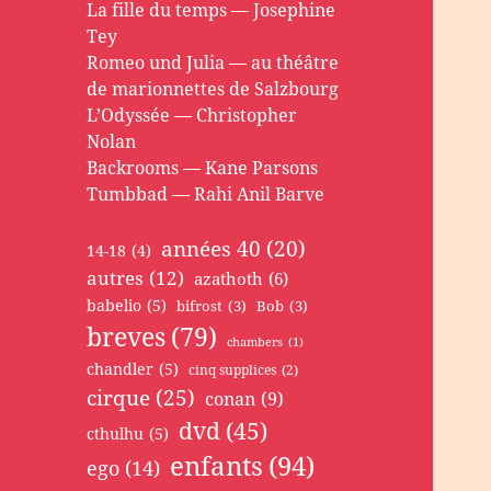
La fille du temps — Josephine
Tey
Romeo und Julia — au théâtre
de marionnettes de Salzbourg
L’Odyssée — Christopher
Nolan
Backrooms — Kane Parsons
Tumbbad — Rahi Anil Barve
années 40
(20)
14-18
(4)
autres
(12)
azathoth
(6)
babelio
(5)
bifrost
(3)
Bob
(3)
breves
(79)
chambers
(1)
chandler
(5)
cinq supplices
(2)
cirque
(25)
conan
(9)
dvd
(45)
cthulhu
(5)
enfants
(94)
ego
(14)