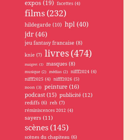
expos
(19)
facettes
(4)
films
(232)
hpl
(40)
hildegarde
(10)
jdr
(46)
jeu fantasy francaise
(8)
livres
(474)
knie
(7)
masques
(8)
maigret
(1)
nifff2024
(4)
musique
(2)
médias
(2)
nifff2025
(4)
nifff2026
(5)
peinture
(16)
noon
(3)
podcast
(15)
publicité
(12)
rediffs
(6)
reh
(7)
réminiscences 2012
(4)
sayers
(11)
scènes
(145)
scènes du chapiteau
(6)