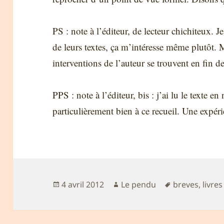
PS : note à l’éditeur, de lecteur chichiteux. Je
de leurs textes, ça m’intéresse même plutôt. M
interventions de l’auteur se trouvent en fin d
PPS : note à l’éditeur, bis : j’ai lu le texte e
particulièrement bien à ce recueil. Une expérie
Publié
Auteur
Mots-
4 avril 2012
Le pendu
breves
,
livres
le
clés