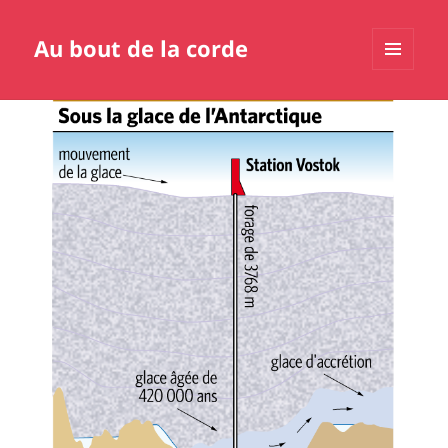
Au bout de la corde
MENU
ET
WIDGETS