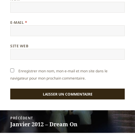
E-MAIL
*
SITE WEB
Enregistrer mon nom, mon e-mail et mon site dans le
navigateur pour mon prochain commentaire.
Navigation
PRÉCÉDENT
de
Janvier 2012 – Dream On
Article
l’article
précédent :