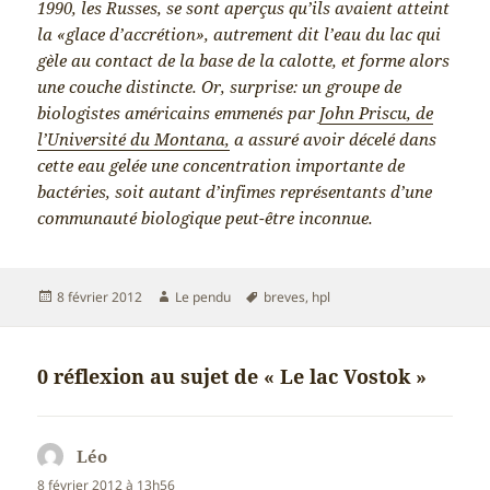
1990, les Russes, se sont aperçus qu’ils avaient atteint
la «glace d’accrétion», autrement dit l’eau du lac qui
gèle au contact de la base de la calotte, et forme alors
une couche distincte. Or, surprise: un groupe de
biologistes américains emmenés par
John Priscu, de
l’Université du Montana,
a assuré avoir décelé dans
cette eau gelée une concentration importante de
bactéries, soit autant d’infimes représentants d’une
communauté biologique peut-être inconnue.
Publié
Auteur
Mots-
8 février 2012
Le pendu
breves
,
hpl
le
clés
0 réflexion au sujet de « Le lac Vostok »
Léo
dit :
8 février 2012 à 13h56