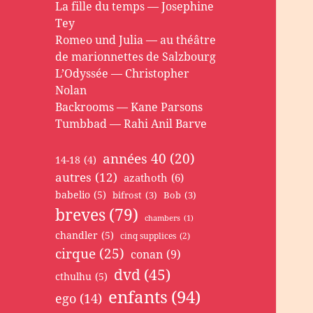
La fille du temps — Josephine
Tey
Romeo und Julia — au théâtre
de marionnettes de Salzbourg
L’Odyssée — Christopher
Nolan
Backrooms — Kane Parsons
Tumbbad — Rahi Anil Barve
années 40
(20)
14-18
(4)
autres
(12)
azathoth
(6)
babelio
(5)
bifrost
(3)
Bob
(3)
breves
(79)
chambers
(1)
chandler
(5)
cinq supplices
(2)
cirque
(25)
conan
(9)
dvd
(45)
cthulhu
(5)
enfants
(94)
ego
(14)