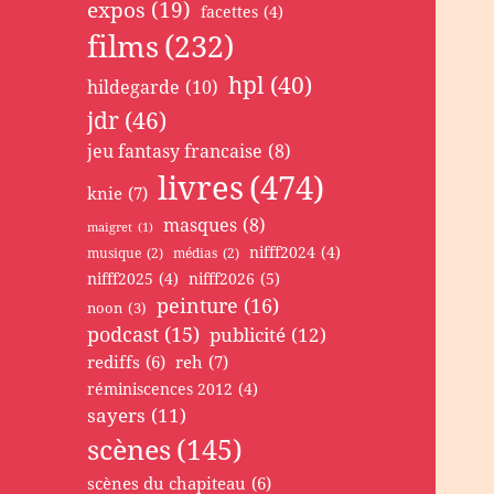
expos
(19)
facettes
(4)
films
(232)
hpl
(40)
hildegarde
(10)
jdr
(46)
jeu fantasy francaise
(8)
livres
(474)
knie
(7)
masques
(8)
maigret
(1)
nifff2024
(4)
musique
(2)
médias
(2)
nifff2025
(4)
nifff2026
(5)
peinture
(16)
noon
(3)
podcast
(15)
publicité
(12)
rediffs
(6)
reh
(7)
réminiscences 2012
(4)
sayers
(11)
scènes
(145)
scènes du chapiteau
(6)