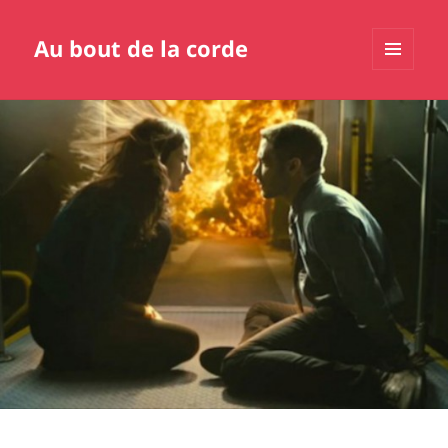
Au bout de la corde
MENU
ET
WIDGETS