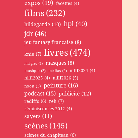
expos
(19)
facettes
(4)
films
(232)
hpl
(40)
hildegarde
(10)
jdr
(46)
jeu fantasy francaise
(8)
livres
(474)
knie
(7)
masques
(8)
maigret
(1)
nifff2024
(4)
musique
(2)
médias
(2)
nifff2025
(4)
nifff2026
(5)
peinture
(16)
noon
(3)
podcast
(15)
publicité
(12)
rediffs
(6)
reh
(7)
réminiscences 2012
(4)
sayers
(11)
scènes
(145)
scènes du chapiteau
(6)