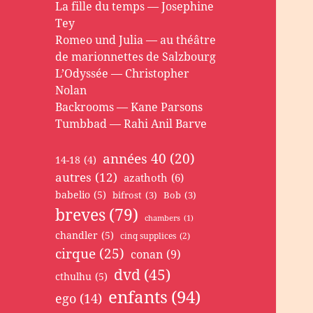
La fille du temps — Josephine
Tey
Romeo und Julia — au théâtre
de marionnettes de Salzbourg
L’Odyssée — Christopher
Nolan
Backrooms — Kane Parsons
Tumbbad — Rahi Anil Barve
années 40
(20)
14-18
(4)
autres
(12)
azathoth
(6)
babelio
(5)
bifrost
(3)
Bob
(3)
breves
(79)
chambers
(1)
chandler
(5)
cinq supplices
(2)
cirque
(25)
conan
(9)
dvd
(45)
cthulhu
(5)
enfants
(94)
ego
(14)