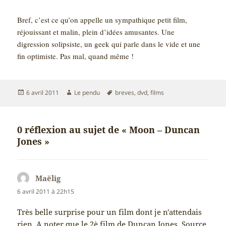
Bref, c’est ce qu’on appelle un sympathique petit film,
réjouissant et malin, plein d’idées amusantes. Une
digression solipsiste, un geek qui parle dans le vide et une
fin optimiste. Pas mal, quand même !
Publié
Auteur
Mots-
6 avril 2011
Le pendu
breves
,
dvd
,
films
le
clés
0 réflexion au sujet de « Moon – Duncan
Jones »
Maëlig
dit :
6 avril 2011 à 22h15
Très belle surprise pour un film dont je n'attendais
rien. A noter que le 2è film de Duncan Jones, Source