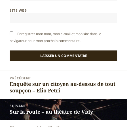
SITE WEB
Enregistrer mon nom, mon e-mail et mon site dans le
navigateur pour mon prochain commentaire.
Navigation
PRÉCÉDENT
de
Enquête sur un citoyen au-dessus de tout
Article
l’article
soupçon – Elio Petri
précédent :
SUIVANT
Sur la route – au théâtre de Vidy
Article
suivant :