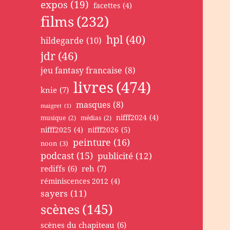
expos
(19)
facettes
(4)
films
(232)
hpl
(40)
hildegarde
(10)
jdr
(46)
jeu fantasy francaise
(8)
livres
(474)
knie
(7)
masques
(8)
maigret
(1)
nifff2024
(4)
musique
(2)
médias
(2)
nifff2025
(4)
nifff2026
(5)
peinture
(16)
noon
(3)
podcast
(15)
publicité
(12)
rediffs
(6)
reh
(7)
réminiscences 2012
(4)
sayers
(11)
scènes
(145)
scènes du chapiteau
(6)