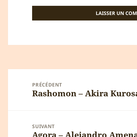
Navigation
de
PRÉCÉDENT
Rashomon – Akira Kuro
l’article
Article
précédent :
SUIVANT
Agora – Alejandro Amen
Article