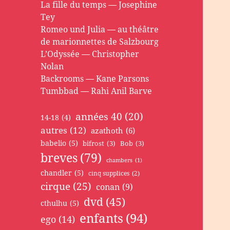
La fille du temps — Josephine
Tey
Romeo und Julia — au théâtre
de marionnettes de Salzbourg
L’Odyssée — Christopher
Nolan
Backrooms — Kane Parsons
Tumbbad — Rahi Anil Barve
années 40
(20)
14-18
(4)
autres
(12)
azathoth
(6)
babelio
(5)
bifrost
(3)
Bob
(3)
breves
(79)
chambers
(1)
chandler
(5)
cinq supplices
(2)
cirque
(25)
conan
(9)
dvd
(45)
cthulhu
(5)
enfants
(94)
ego
(14)