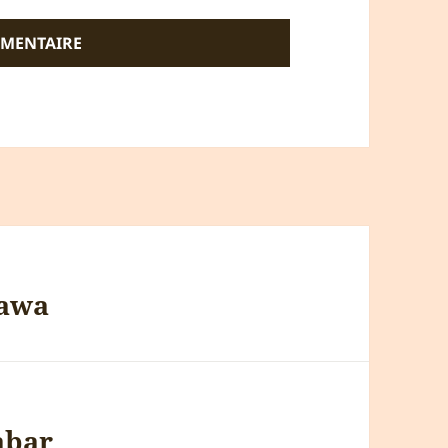
sawa
abar