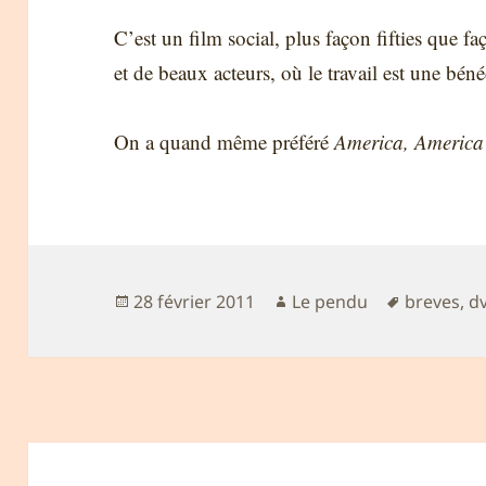
C’est un film social, plus façon fifties que 
et de beaux acteurs, où le travail est une bén
On a quand même préféré
America, America
Publié
Auteur
Mots-
28 février 2011
Le pendu
breves
,
d
le
clés