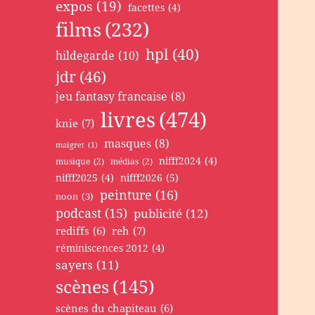
expos
(19)
facettes
(4)
films
(232)
hpl
(40)
hildegarde
(10)
jdr
(46)
jeu fantasy francaise
(8)
livres
(474)
knie
(7)
masques
(8)
maigret
(1)
nifff2024
(4)
musique
(2)
médias
(2)
nifff2025
(4)
nifff2026
(5)
peinture
(16)
noon
(3)
podcast
(15)
publicité
(12)
rediffs
(6)
reh
(7)
réminiscences 2012
(4)
sayers
(11)
scènes
(145)
scènes du chapiteau
(6)