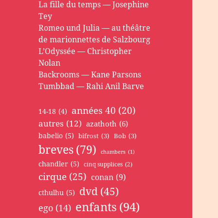
La fille du temps — Josephine
Tey
Romeo und Julia — au théâtre
de marionnettes de Salzbourg
L’Odyssée — Christopher
Nolan
Backrooms — Kane Parsons
Tumbbad — Rahi Anil Barve
années 40
(20)
14-18
(4)
autres
(12)
azathoth
(6)
babelio
(5)
bifrost
(3)
Bob
(3)
breves
(79)
chambers
(1)
chandler
(5)
cinq supplices
(2)
cirque
(25)
conan
(9)
dvd
(45)
cthulhu
(5)
enfants
(94)
ego
(14)