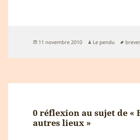
Publié
Auteur
Mots-
11 novembre 2010
Le pendu
breve
le
clés
0 réflexion au sujet de « 
autres lieux »