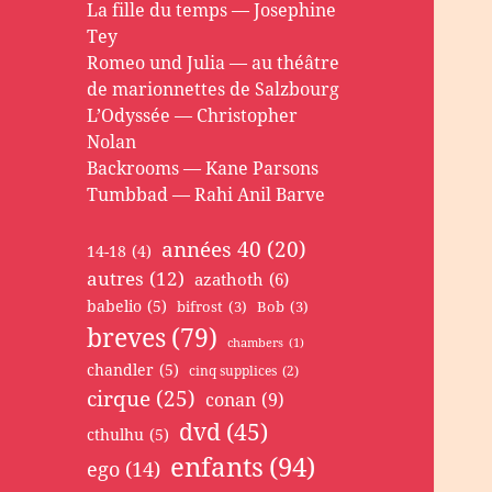
La fille du temps — Josephine
Tey
Romeo und Julia — au théâtre
de marionnettes de Salzbourg
L’Odyssée — Christopher
Nolan
Backrooms — Kane Parsons
Tumbbad — Rahi Anil Barve
années 40
(20)
14-18
(4)
autres
(12)
azathoth
(6)
babelio
(5)
bifrost
(3)
Bob
(3)
breves
(79)
chambers
(1)
chandler
(5)
cinq supplices
(2)
cirque
(25)
conan
(9)
dvd
(45)
cthulhu
(5)
enfants
(94)
ego
(14)