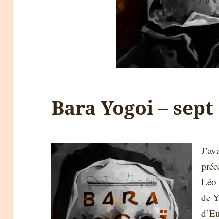
Bara Yogoi – sept
J’ava
préc
Léo 
de Y
d’Eur