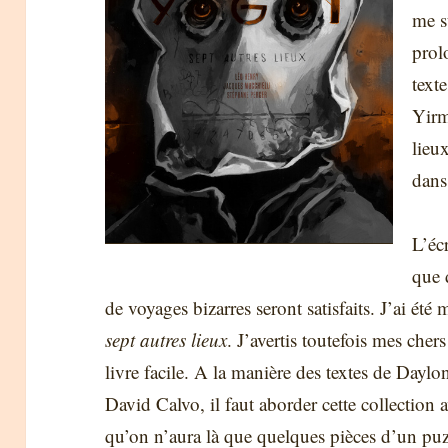
me s
prol
text
Yirm
lieu
dans
L’éc
que 
de voyages bizarres seront satisfaits. J’ai é
sept autres lieux
. J’avertis toutefois mes cher
livre facile. A la manière des textes de Daylo
David Calvo, il faut aborder cette collection 
qu’on n’aura là que quelques pièces d’un puz