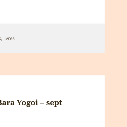
s
,
livres
Bara Yogoi – sept