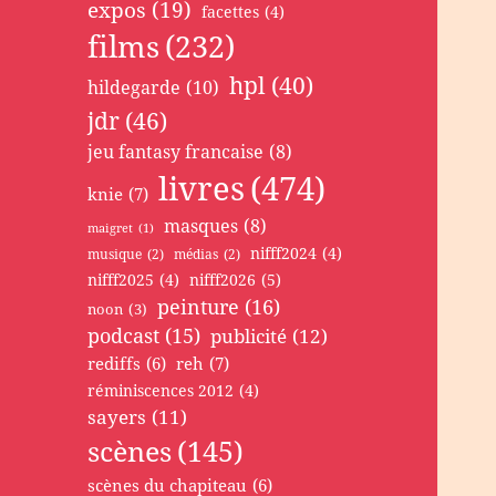
expos
(19)
facettes
(4)
films
(232)
hpl
(40)
hildegarde
(10)
jdr
(46)
jeu fantasy francaise
(8)
livres
(474)
knie
(7)
masques
(8)
maigret
(1)
nifff2024
(4)
musique
(2)
médias
(2)
nifff2025
(4)
nifff2026
(5)
peinture
(16)
noon
(3)
podcast
(15)
publicité
(12)
rediffs
(6)
reh
(7)
réminiscences 2012
(4)
sayers
(11)
scènes
(145)
scènes du chapiteau
(6)