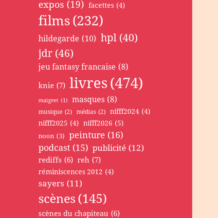
expos
(19)
facettes
(4)
films
(232)
hpl
(40)
hildegarde
(10)
jdr
(46)
jeu fantasy francaise
(8)
livres
(474)
knie
(7)
masques
(8)
maigret
(1)
nifff2024
(4)
musique
(2)
médias
(2)
nifff2025
(4)
nifff2026
(5)
peinture
(16)
noon
(3)
podcast
(15)
publicité
(12)
rediffs
(6)
reh
(7)
réminiscences 2012
(4)
sayers
(11)
scènes
(145)
scènes du chapiteau
(6)