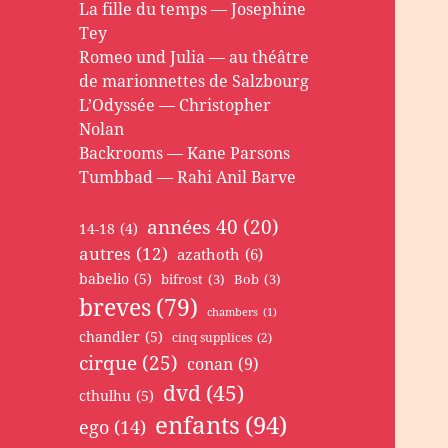
La fille du temps — Josephine
Tey
Romeo und Julia — au théâtre
de marionnettes de Salzbourg
L’Odyssée — Christopher
Nolan
Backrooms — Kane Parsons
Tumbbad — Rahi Anil Barve
années 40
(20)
14-18
(4)
autres
(12)
azathoth
(6)
babelio
(5)
bifrost
(3)
Bob
(3)
breves
(79)
chambers
(1)
chandler
(5)
cinq supplices
(2)
cirque
(25)
conan
(9)
dvd
(45)
cthulhu
(5)
enfants
(94)
ego
(14)