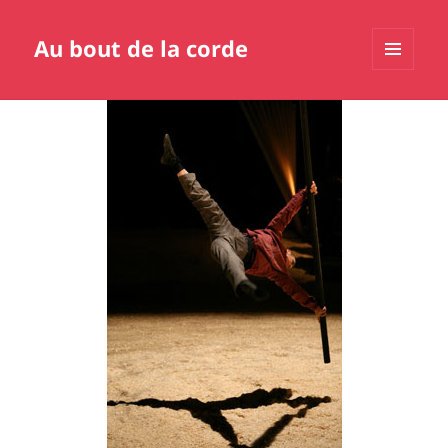
Au bout de la corde
MENU
ET
WIDGETS