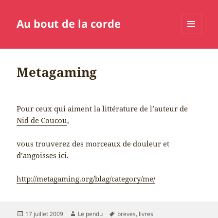
Au bout de la corde
MENU
ET
WIDGETS
Metagaming
Pour ceux qui aiment la littérature de l’auteur de
Nid de Coucou
,
vous trouverez des morceaux de douleur et
d’angoisses ici.
http://metagaming.org/blag/category/me/
Publié
Auteur
Mots-
17 juillet 2009
Le pendu
breves
,
livres