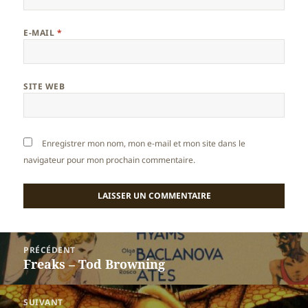
E-MAIL
*
SITE WEB
Enregistrer mon nom, mon e-mail et mon site dans le
navigateur pour mon prochain commentaire.
Navigation
PRÉCÉDENT
de
Freaks – Tod Browning
Article
l’article
précédent :
SUIVANT