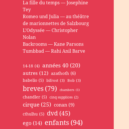
La fille du temps — Josephine
Tey
Romeo und Julia — au théâtre
de marionnettes de Salzbourg
L’Odyssée — Christopher
Nolan
Backrooms — Kane Parsons
Tumbbad — Rahi Anil Barve
années 40
(20)
14-18
(4)
autres
(12)
azathoth
(6)
babelio
(5)
bifrost
(3)
Bob
(3)
breves
(79)
chambers
(1)
chandler
(5)
cinq supplices
(2)
cirque
(25)
conan
(9)
dvd
(45)
cthulhu
(5)
enfants
(94)
ego
(14)