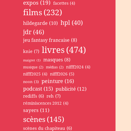
expos
(19)
facettes
(4)
films
(232)
hpl
(40)
hildegarde
(10)
jdr
(46)
jeu fantasy francaise
(8)
livres
(474)
knie
(7)
masques
(8)
maigret
(1)
nifff2024
(4)
musique
(2)
médias
(2)
nifff2025
(4)
nifff2026
(5)
peinture
(16)
noon
(3)
podcast
(15)
publicité
(12)
rediffs
(6)
reh
(7)
réminiscences 2012
(4)
sayers
(11)
scènes
(145)
scènes du chapiteau
(6)