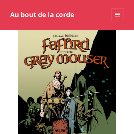
Au bout de la corde
MENU
ET
WIDGETS