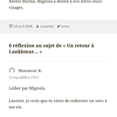
Nestor Burma, Mignola a donné à nos héros leurs
visages.
Publié
Auteur
Mots-
24 avril 2008
Le pendu
livres
le
clés
0 réflexion au sujet de « Un retour à
Lankhmar… »
Monsieur K.
dit :
12 mai 2008 à 17h11
Leiber par Mignola.
Laurent, je crois que tu viens de redonner un sens à
ma vie.