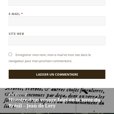
E-MAIL
*
SITE WEB
Enregistrer mon nom, mon e-mail et mon site dans le
navigateur pour mon prochain commentaire.
Navigation
PRÉCÉDENT
de
Histoire d’un voyage faict en la terre du
Article
l’article
Brésil – Jean de Lery
précédent :