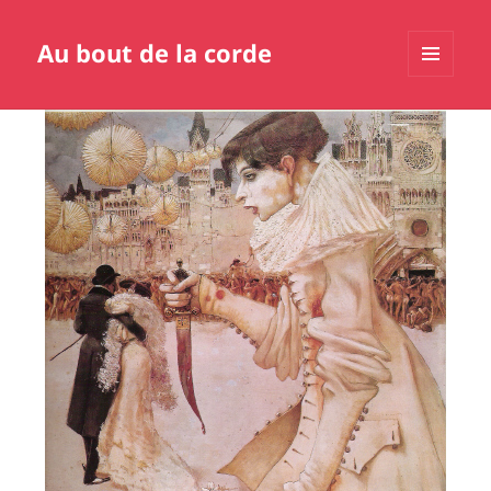
Au bout de la corde
MENU
ET
WIDGETS