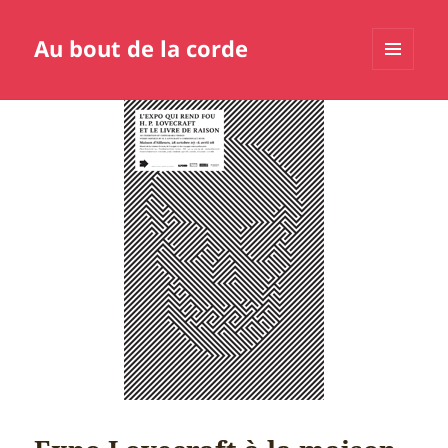
Au bout de la corde
MENU
ET
WIDGETS