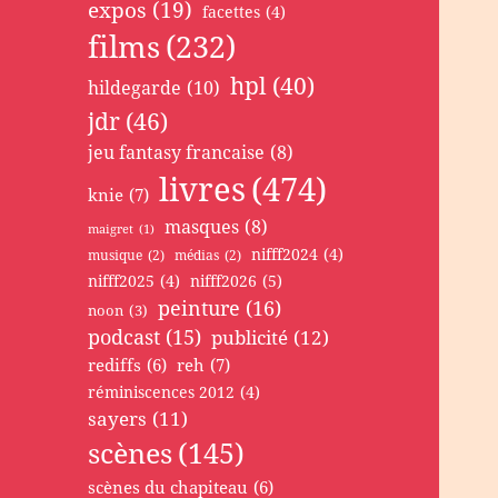
expos
(19)
facettes
(4)
films
(232)
hpl
(40)
hildegarde
(10)
jdr
(46)
jeu fantasy francaise
(8)
livres
(474)
knie
(7)
masques
(8)
maigret
(1)
nifff2024
(4)
musique
(2)
médias
(2)
nifff2025
(4)
nifff2026
(5)
peinture
(16)
noon
(3)
podcast
(15)
publicité
(12)
rediffs
(6)
reh
(7)
réminiscences 2012
(4)
sayers
(11)
scènes
(145)
scènes du chapiteau
(6)