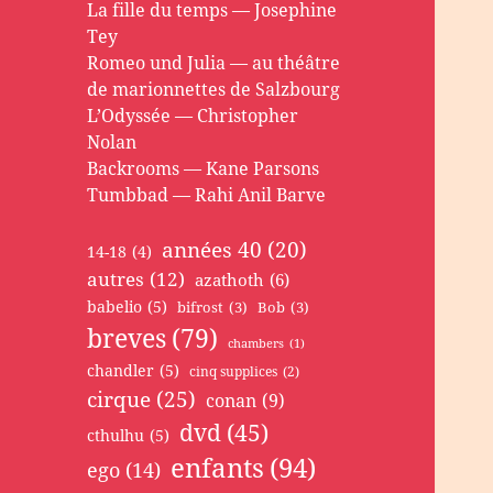
La fille du temps — Josephine
Tey
Romeo und Julia — au théâtre
de marionnettes de Salzbourg
L’Odyssée — Christopher
Nolan
Backrooms — Kane Parsons
Tumbbad — Rahi Anil Barve
années 40
(20)
14-18
(4)
autres
(12)
azathoth
(6)
babelio
(5)
bifrost
(3)
Bob
(3)
breves
(79)
chambers
(1)
chandler
(5)
cinq supplices
(2)
cirque
(25)
conan
(9)
dvd
(45)
cthulhu
(5)
enfants
(94)
ego
(14)