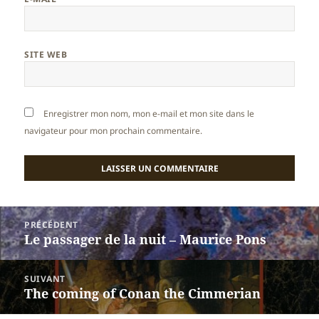
SITE WEB
Enregistrer mon nom, mon e-mail et mon site dans le
navigateur pour mon prochain commentaire.
Navigation
PRÉCÉDENT
de
Le passager de la nuit – Maurice Pons
Article
l’article
précédent :
SUIVANT
The coming of Conan the Cimmerian
Article
suivant :