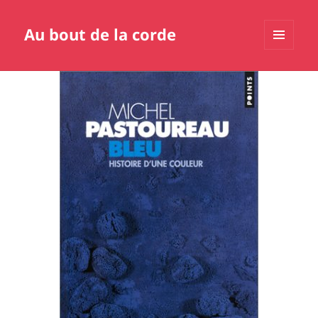
Au bout de la corde
MENU
ET
WIDGETS