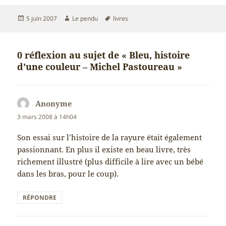
Publié
Auteur
Mots-
5 juin 2007
Le pendu
livres
le
clés
0 réflexion au sujet de « Bleu, histoire
d’une couleur – Michel Pastoureau »
Anonyme
dit :
3 mars 2008 à 14h04
Son essai sur l’histoire de la rayure était également
passionnant. En plus il existe en beau livre, très
richement illustré (plus difficile à lire avec un bébé
dans les bras, pour le coup).
RÉPONDRE