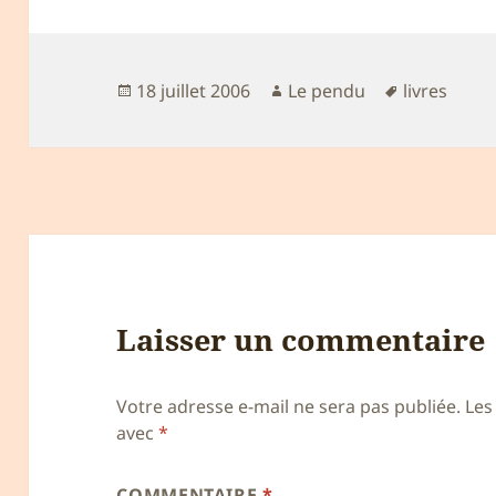
Publié
Auteur
Mots-
18 juillet 2006
Le pendu
livres
le
clés
Laisser un commentaire
Votre adresse e-mail ne sera pas publiée.
Les
avec
*
COMMENTAIRE
*