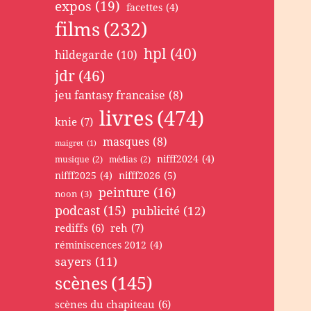
expos
(19)
facettes
(4)
films
(232)
hpl
(40)
hildegarde
(10)
jdr
(46)
jeu fantasy francaise
(8)
livres
(474)
knie
(7)
masques
(8)
maigret
(1)
nifff2024
(4)
musique
(2)
médias
(2)
nifff2025
(4)
nifff2026
(5)
peinture
(16)
noon
(3)
podcast
(15)
publicité
(12)
rediffs
(6)
reh
(7)
réminiscences 2012
(4)
sayers
(11)
scènes
(145)
scènes du chapiteau
(6)