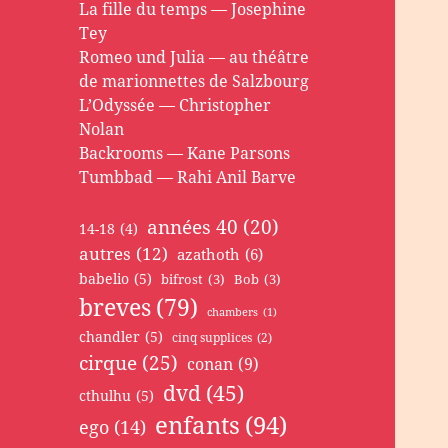
La fille du temps — Josephine
Tey
Romeo und Julia — au théâtre
de marionnettes de Salzbourg
L’Odyssée — Christopher
Nolan
Backrooms — Kane Parsons
Tumbbad — Rahi Anil Barve
années 40
(20)
14-18
(4)
autres
(12)
azathoth
(6)
babelio
(5)
bifrost
(3)
Bob
(3)
breves
(79)
chambers
(1)
chandler
(5)
cinq supplices
(2)
cirque
(25)
conan
(9)
dvd
(45)
cthulhu
(5)
enfants
(94)
ego
(14)