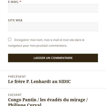
E-MAIL
*
SITE WEB
Enregistrer mon nom, mon e-mail et mon site dans le
navigateur pour mon prochain commentaire.
Navigation
PRÉCÉDENT
de
Le frère P. Lenhardt au SIDIC
Article
l’article
précédent :
SUIVANT
Congo Pantin / les évadés du mirage /
Article
Philippe Curval
suivant :