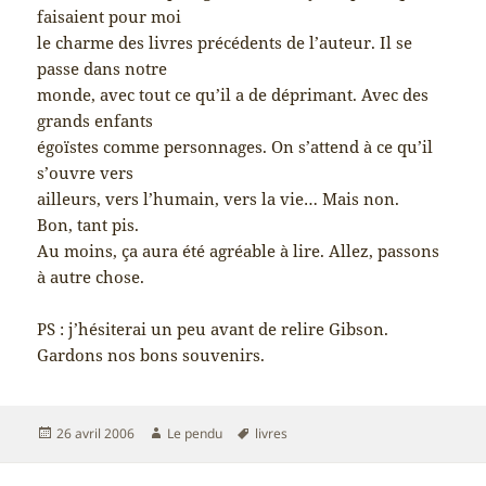
faisaient pour moi
le charme des livres précédents de l’auteur. Il se
passe dans notre
monde, avec tout ce qu’il a de déprimant. Avec des
grands enfants
égoïstes comme personnages. On s’attend à ce qu’il
s’ouvre vers
ailleurs, vers l’humain, vers la vie… Mais non.
Bon, tant pis.
Au moins, ça aura été agréable à lire. Allez, passons
à autre chose.
PS : j’hésiterai un peu avant de relire Gibson.
Gardons nos bons souvenirs.
Publié
Auteur
Mots-
26 avril 2006
Le pendu
livres
le
clés